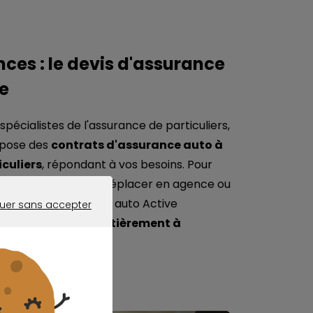
ces : le devis d'assurance
le
pécialistes de l'assurance de particuliers,
opose des
contrats d'assurance auto à
iculiers
, répondant à vos besoins. Pour
cité, inutile de vous déplacer en agence ou
vous, les assurances auto Active
uer sans accepter
ER SANS ACCEPTER
ibuées et gérées entièrement à