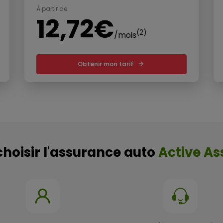
À partir de
12,72€
(2)
/mois
Obtenir mon tarif
hoisir l'assurance auto
Active As