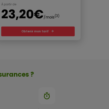
À partir de
23,20€
(3)
/mois
Obtenir mon tarif
surances ?