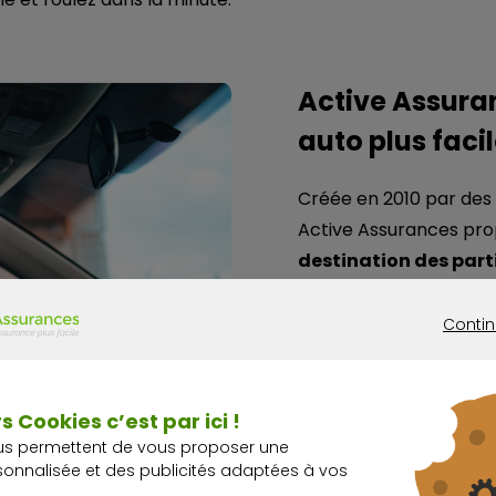
Active Assuran
auto plus faci
Créée en 2010 par des s
Active Assurances pr
destination des part
une plus grande simpli
de prendre un rendez-
Contin
CONTINU
Assurances sont
distr
distance
.
s Cookies c’est par ici !
us permettent de vous proposer une
sonnalisée et des publicités adaptées à vos