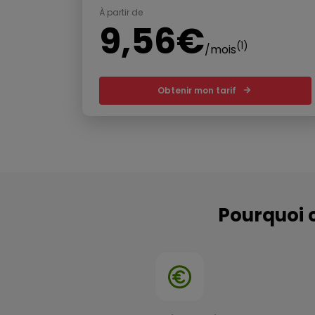
À partir de
9,56€
(1)
/mois
Obtenir mon tarif
Pourquoi c